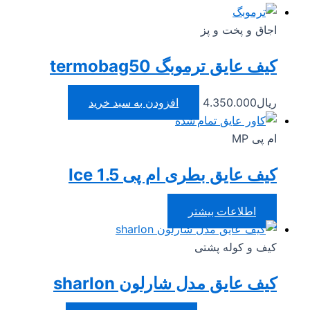
اجاق و پخت و پز
کیف عایق ترموبگ termobag50
ریال
4.350.000
افزودن به سبد خرید
تمام شده
ام پی MP
کیف عایق بطری ام پی 1.5 Ice
اطلاعات بیشتر
کیف و کوله پشتی
کیف عایق مدل شارلون sharlon