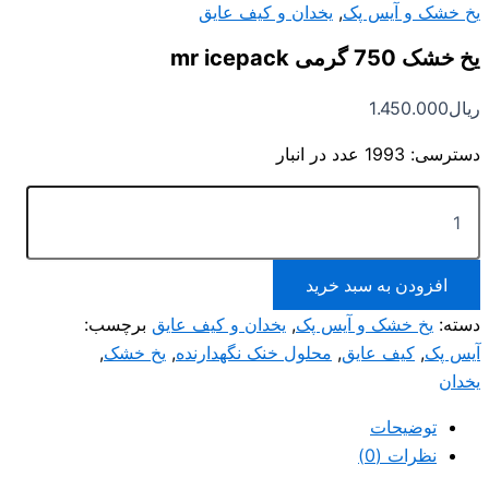
یخ خشک و آیس پک
,
یخدان و کیف عایق
یخ خشک 750 گرمی mr icepack
ریال
1.450.000
دسترسی:
1993 عدد در انبار
یخ
خشک
750
گرمی
mr
افزودن به سبد خرید
icepack
دسته:
یخ خشک و آیس پک
,
یخدان و کیف عایق
برچسب:
عدد
آیس پک
,
کیف عایق
,
محلول خنک نگهدارنده
,
یخ خشک
,
یخدان
توضیحات
نظرات (0)