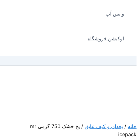
واتس آپ
لوکیشن فروشگاه
جستجو
خانه
/
یخدان و کیف عایق
/ یخ خشک 750 گرمی mr
icepack