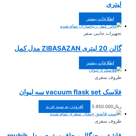
لیتری
اطلاعات بیشتر
تمام شده
تجهیزات جانبی سفر
گالن 20 لیتری ZIBASAZAN مدل کمل
اطلاعات بیشتر
ظروف سفری
فلاسک vacuum flask set سه لیوان
ریال
5.950.000
افزودن به سبد خرید
تمام شده
ظروف سفری
قاشق و چنگال و چاقو سفری مدل roubik