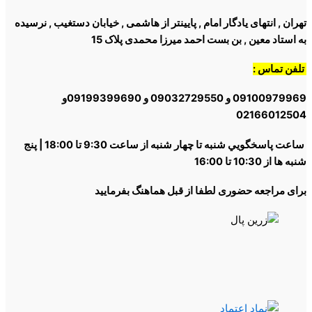
ن , انتهای یادگار امام , پایینتر از هاشمی , خیابان دستغیب , نرسیده
ستاد معین , بن بست احمد میرزا محمدی پلاک 15
ن تماس :
09100979969 و 09032729550 و 09199399690و
02166012
ساعت پاسخگويي شنبه تا چهار شنبه از ساعت 9:30 تا 18:00 | پنج
از 10:30 تا 16:00
ی مراجعه حضوری لطفا از قبل هماهنگ بفرمایید