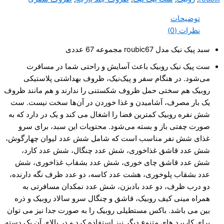
توضیحات
نظرات (0)
سبد پیک نیک مدل roubic67 مجموعه 67 عددی
ست پیک نیک روبیک باعث آسایش و راحتی شما در مسافرت
می‌شود. در هنگام سفر و پیک‌نیک، ظروف بهداشتی پلاستیکی
روبیک هم سختی حمل ظروف شکستنی را ندارند و هم مانند ظروف
یک‌ بار مصرف، آشامیدن و غذا خوردن در آن‌ها سخت نیست. ست
شش نفره روبیک کمترین فضا را اشغال می کند و یک در دارد که به
صورت چفتی باز و بسته می‌شود. محتویات این سبد، برای سرو
غذای شش نفر مناسب است که شامل شش عدد لیوان چهارگوش،
شش عدد قاشق غذاخوری، شش عدد چنگال، شش عدد کارد،
شش عدد قاشق چای خوری، شش عدد بشقاب غذاخوری، شش
عدد بشقاب پلوخوری، هشت عدد کاسه، دو عدد ظرف نگه دارنده،
دو درب ظرف، دو عدد بادبزن، شش عدد نمکدان مسافرتی به
همراه مینی کیف روبیک، قاشق و چنگال سرو سالاد روبیک و ذره
بین می باشد. باکس مستطیلی روبیک را به صورت جدا نیز می توان
برای کاربرد های متنوع دیگر نیز استفاده کرد و در بالای آن یک دسته