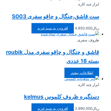
ابزار چند کاره
ست قاشق،چنگال و چاقو سفری S003
ریال
4.850.000
افزودن به سبد خرید
تمام شده
ظروف سفری
قاشق و چنگال و چاقو سفری مدل roubik
بسته 18 عددی
اطلاعات بیشتر
ابزار چند کاره
دستگیره ظروف کلموس kelmus
ریال
3.990.000
افزودن به سبد خرید