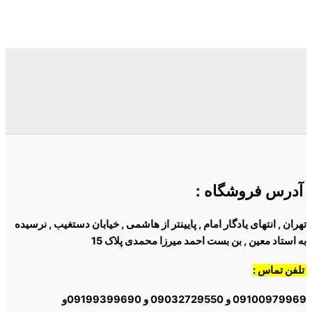
رس فروشگاه
:
ن , انتهای یادگار امام , پایینتر از هاشمی , خیابان دستغیب , نرسیده
ستاد معین , بن بست احمد میرزا محمدی پلاک 15
ن تماس :
09100979969 و 09032729550 و 09199399690و