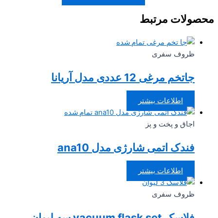
صولات مرتبط
تمام شده
ظروف سفری
جاتخم مرغی 12 عددی مدل آریانا
اطلاعات بیشتر
تمام شده
اجاق و پخت و پز
فندک اتمی شارژی مدل ana10
اطلاعات بیشتر
ظروف سفری
فلاسک vacuum flask set سه لیوان