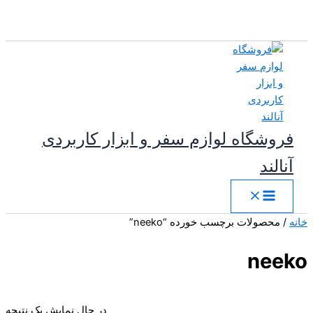
پرش
به
محتوا
فروشگاه لوازم سفر و ابزار کاربردی
آنالند
خانه
/ محصولات برچسب خورده “neeko”
neeko
در حال نمایش یک نتیجه