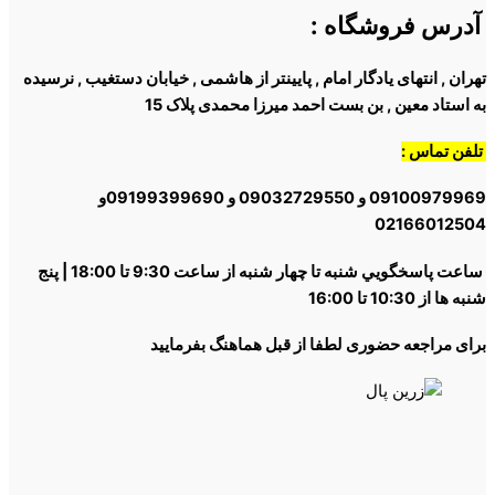
آدرس فروشگاه
:
تهران , انتهای یادگار امام , پایینتر از هاشمی , خیابان دستغیب , نرسیده
به استاد معین , بن بست احمد میرزا محمدی پلاک 15
تلفن تماس :
09100979969 و 09032729550 و 09199399690و
02166012504
ساعت پاسخگويي شنبه تا چهار شنبه از ساعت 9:30 تا 18:00 | پنج
شنبه ها از 10:30 تا 16:00
برای مراجعه حضوری لطفا از قبل هماهنگ بفرمایید