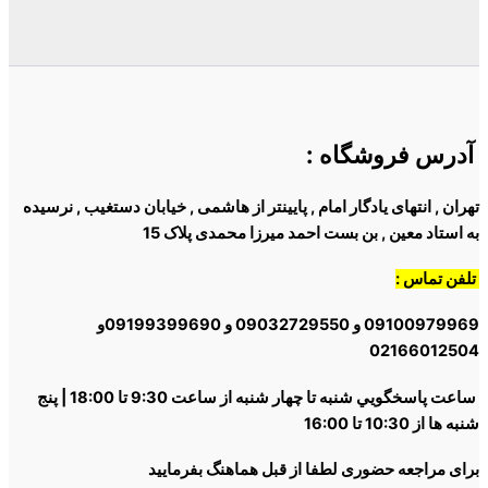
آدرس فروشگاه
:
تهران , انتهای یادگار امام , پایینتر از هاشمی , خیابان دستغیب , نرسیده
به استاد معین , بن بست احمد میرزا محمدی پلاک 15
تلفن تماس :
09100979969 و 09032729550 و 09199399690و
02166012504
ساعت پاسخگويي شنبه تا چهار شنبه از ساعت 9:30 تا 18:00 | پنج
شنبه ها از 10:30 تا 16:00
برای مراجعه حضوری لطفا از قبل هماهنگ بفرمایید