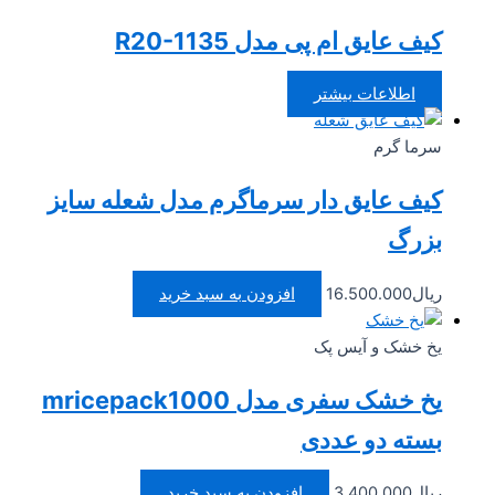
کیف عایق ام پی مدل R20-1135
اطلاعات بیشتر
سرما گرم
کیف عایق دار سرماگرم مدل شعله سایز
بزرگ
ریال
16.500.000
افزودن به سبد خرید
یخ خشک و آیس پک
یخ خشک سفری مدل mricepack1000
بسته دو عددی
ریال
3.400.000
افزودن به سبد خرید