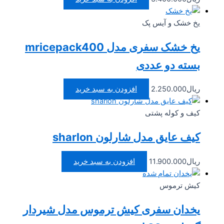
یخ خشک و آیس پک
یخ خشک سفری مدل mricepack400
بسته دو عددی
ریال
2.250.000
افزودن به سبد خرید
کیف و کوله پشتی
کیف عایق مدل شارلون sharlon
ریال
11.900.000
افزودن به سبد خرید
تمام شده
کیش ترموس
یخدان سفری کیش ترموس مدل شیردار