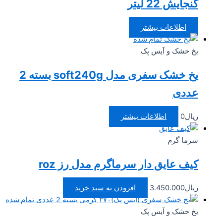
گنجایش 22 لیتر
اطلاعات بیشتر
تمام شده
یخ خشک و آیس پک
یخ خشک سفری مدل soft240g بسته 2
عددی
ریال
0
اطلاعات بیشتر
سرما گرم
کیف عایق دار سرماگرم مدل رز roz
ریال
3.450.000
افزودن به سبد خرید
تمام شده
یخ خشک و آیس پک