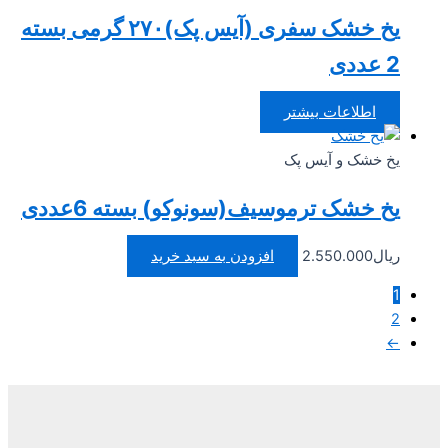
یخ خشک سفری (آیس پک)۲۷۰ گرمی بسته
2 عددی
اطلاعات بیشتر
یخ خشک و آیس پک
یخ خشک ترموسیف(سونوکو) بسته 6عددی
ریال
2.550.000
افزودن به سبد خرید
1
2
←