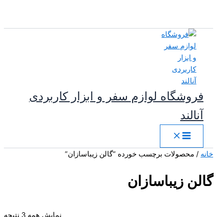
پرش
به
محتوا
فروشگاه لوازم سفر و ابزار کاربردی
آنالند
خانه
/ محصولات برچسب خورده “گالن زیباسازان”
گالن زیباسازان
مر
نمایش همه 3 نتیجه