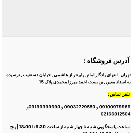
آدرس فروشگاه
:
تهران , انتهای یادگار امام , پایینتر از هاشمی , خیابان دستغیب , نرسیده
به استاد معین , بن بست احمد میرزا محمدی پلاک 15
تلفن تماس :
09100979969 و 09032729550 و 09199399690و
02166012504
ساعت پاسخگويي شنبه تا چهار شنبه از ساعت 9:30 تا 18:00 | پنج