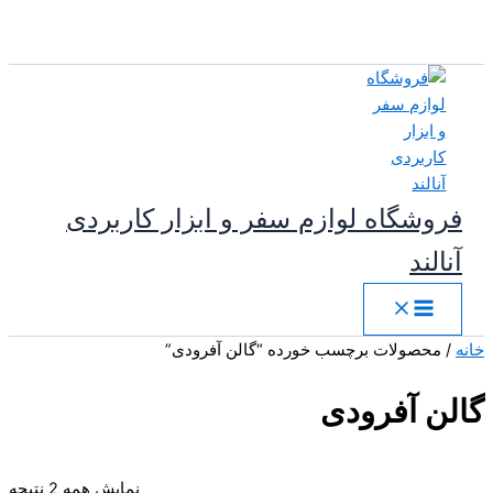
پرش
به
محتوا
فروشگاه لوازم سفر و ابزار کاربردی
آنالند
خانه
/ محصولات برچسب خورده “گالن آفرودی”
گالن آفرودی
مر
نمایش همه 2 نتیجه