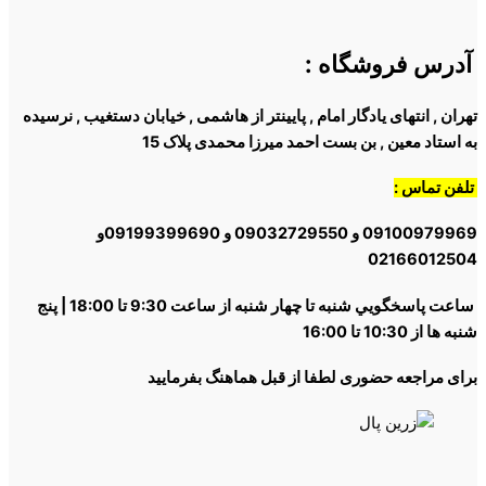
آدرس فروشگاه
:
تهران , انتهای یادگار امام , پایینتر از هاشمی , خیابان دستغیب , نرسیده
به استاد معین , بن بست احمد میرزا محمدی پلاک 15
تلفن تماس :
09100979969 و 09032729550 و 09199399690و
02166012504
ساعت پاسخگويي شنبه تا چهار شنبه از ساعت 9:30 تا 18:00 | پنج
شنبه ها از 10:30 تا 16:00
برای مراجعه حضوری لطفا از قبل هماهنگ بفرمایید