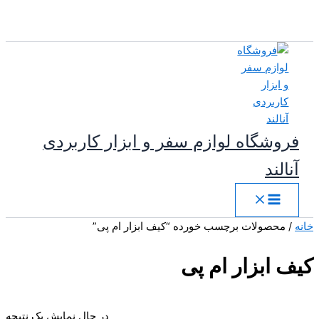
پرش
به
محتوا
فروشگاه لوازم سفر و ابزار کاربردی
آنالند
خانه
/ محصولات برچسب خورده “کیف ابزار ام پی”
کیف ابزار ام پی
در حال نمایش یک نتیجه