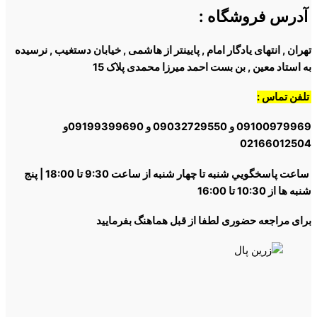
آدرس فروشگاه
:
تهران , انتهای یادگار امام , پایینتر از هاشمی , خیابان دستغیب , نرسیده
به استاد معین , بن بست احمد میرزا محمدی پلاک 15
تلفن تماس :
09100979969 و 09032729550 و 09199399690و
02166012504
ساعت پاسخگويي شنبه تا چهار شنبه از ساعت 9:30 تا 18:00 | پنج
شنبه ها از 10:30 تا 16:00
برای مراجعه حضوری لطفا از قبل هماهنگ بفرمایید