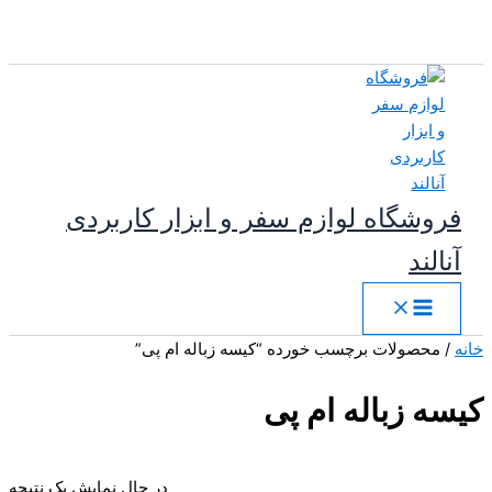
پرش
به
محتوا
فروشگاه لوازم سفر و ابزار کاربردی
آنالند
خانه
/ محصولات برچسب خورده “کیسه زباله ام پی”
کیسه زباله ام پی
در حال نمایش یک نتیجه