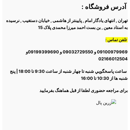
آدرس فروشگاه
:
تهران , انتهای یادگار امام , پایینتر از هاشمی , خیابان دستغیب , نرسیده
به استاد معین , بن بست احمد میرزا محمدی پلاک 15
تلفن تماس :
09100979969 و 09032729550 و 09199399690و
02166012504
ساعت پاسخگويي شنبه تا چهار شنبه از ساعت 9:30 تا 18:00 | پنج
شنبه ها از 10:30 تا 16:00
برای مراجعه حضوری لطفا از قبل هماهنگ بفرمایید