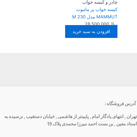
چادر و کیسه خواب
كيسه خواب پر ماموت
MAMMUT مدل M 230
ریال
28.500.000
افزودن به سبد خرید
آدرس فروشگاه
:
تهران , انتهای یادگار امام , پایینتر از هاشمی , خیابان دستغیب , نرسیده به
استاد معین , بن بست احمد میرزا محمدی پلاک 15