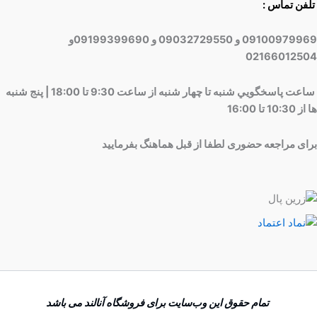
تلفن تماس :
09100979969 و 09032729550 و 09199399690و
02166012504
ساعت پاسخگويي شنبه تا چهار شنبه از ساعت 9:30 تا 18:00 | پنج شنبه
ها از 10:30 تا 16:00
برای مراجعه حضوری لطفا از قبل هماهنگ بفرمایید
تمام حقوق اين وب‌سايت برای فروشگاه آنالند می باشد