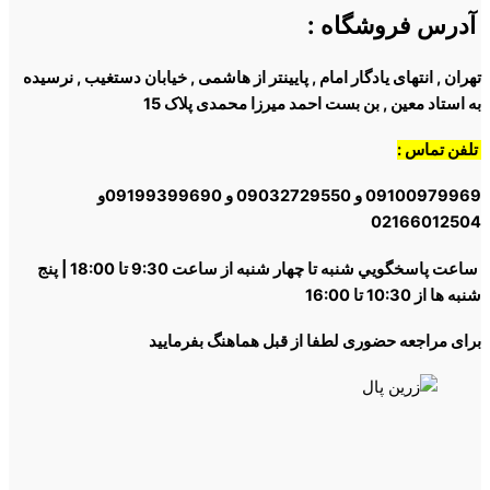
آدرس فروشگاه
:
تهران , انتهای یادگار امام , پایینتر از هاشمی , خیابان دستغیب , نرسیده
به استاد معین , بن بست احمد میرزا محمدی پلاک 15
تلفن تماس :
09100979969 و 09032729550 و 09199399690و
02166012504
ساعت پاسخگويي شنبه تا چهار شنبه از ساعت 9:30 تا 18:00 | پنج
شنبه ها از 10:30 تا 16:00
برای مراجعه حضوری لطفا از قبل هماهنگ بفرمایید