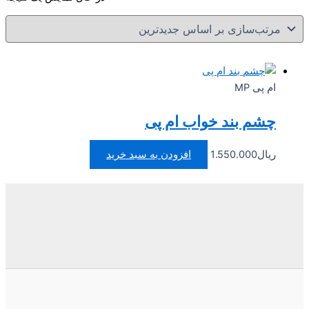
ام پی MP
چشم بند خواب ام پی
ریال
1.550.000
افزودن به سبد خرید