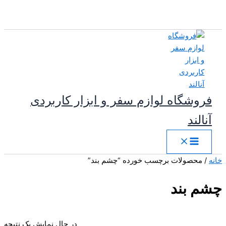
پرش
به
محتوا
فروشگاه لوازم سفر و ابزار کاربردی
آنالند
خانه
/ محصولات برچسب خورده “چشم بند”
چشم بند
در حال نمایش یک نتیجه