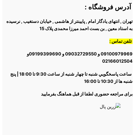
آدرس فروشگاه
:
تهران , انتهای یادگار امام , پایینتر از هاشمی , خیابان دستغیب , نرسیده
به استاد معین , بن بست احمد میرزا محمدی پلاک 15
تلفن تماس :
09100979969 و 09032729550 و 09199399690و
02166012504
ساعت پاسخگويي شنبه تا چهار شنبه از ساعت 9:30 تا 18:00 | پنج
شنبه ها از 10:30 تا 16:00
برای مراجعه حضوری لطفا از قبل هماهنگ بفرمایید