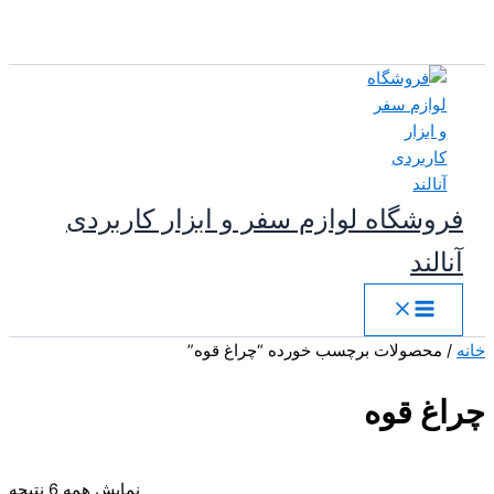
پرش
به
محتوا
فروشگاه لوازم سفر و ابزار کاربردی
آنالند
خانه
/ محصولات برچسب خورده “چراغ قوه”
چراغ قوه
مر
نمایش همه 6 نتیجه