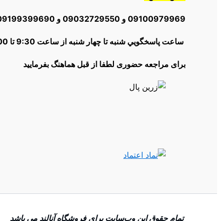
09100979969 و 09032729550 و 09199399690و 02166012504
ساعت پاسخگويي شنبه تا چهار شنبه از ساعت 9:30 تا 18:00 | پنج شنبه ها از 10:30 تا 16:00
برای مراجعه حضوری لطفا از قبل هماهنگ بفرمایید
تمام حقوق اين وب‌سايت برای فروشگاه آنالند می باشد