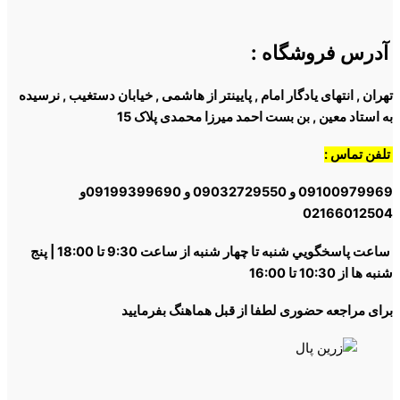
آدرس فروشگاه
:
تهران , انتهای یادگار امام , پایینتر از هاشمی , خیابان دستغیب , نرسیده
به استاد معین , بن بست احمد میرزا محمدی پلاک 15
تلفن تماس :
09100979969 و 09032729550 و 09199399690و
02166012504
ساعت پاسخگويي شنبه تا چهار شنبه از ساعت 9:30 تا 18:00 | پنج
شنبه ها از 10:30 تا 16:00
برای مراجعه حضوری لطفا از قبل هماهنگ بفرمایید