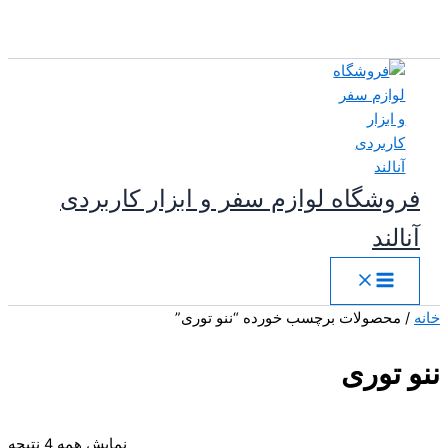
پرش
به
محتوا
فروشگاه لوازم سفر و ابزار کاربردی
آنالند
خانه
/ محصولات برچسب خورده “ننو توری”
ننو توری
مر
نمایش همه 4 نتیجه