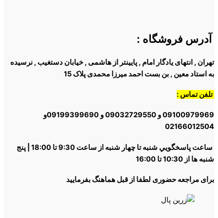
آدرس فروشگاه
:
تهران , انتهای یادگار امام , پایینتر از هاشمی , خیابان دستغیب , نرسیده
به استاد معین , بن بست احمد میرزا محمدی پلاک 15
تلفن تماس :
09100979969 و 09032729550 و 09199399690و
02166012504
ساعت پاسخگويي شنبه تا چهار شنبه از ساعت 9:30 تا 18:00 | پنج
شنبه ها از 10:30 تا 16:00
برای مراجعه حضوری لطفا از قبل هماهنگ بفرمایید