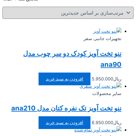
بر
ا
جد
تجهیزات جانبی سفر
ننو تخت آویز کودک دو سر چوب مدل
ana90
ریال
5.950.000
افزودن به سبد خرید
سایر محصولات
ننو تخت آویز تک نفره کتان مدل ana210
ریال
6.950.000
افزودن به سبد خرید
تمام شده