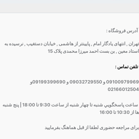
آدرس فروشگاه
:
تهران , انتهای یادگار امام , پایینتر از هاشمی , خیابان دستغیب , نرسیده به
استاد معین , بن بست احمد میرزا محمدی پلاک 15
تلفن تماس :
09100979969 و 09032729550 و 09199399690و
02166012504
ساعت پاسخگويي شنبه تا چهار شنبه از ساعت 9:30 تا 18:00 | پنج شنبه
ها از 10:30 تا 16:00
برای مراجعه حضوری لطفا از قبل هماهنگ بفرمایید