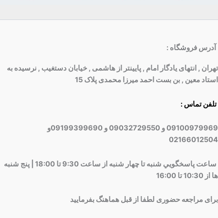
آدرس فروشگاه
:
تهران , انتهای یادگار امام , پایینتر از هاشمی , خیابان دستغیب , نرسیده به
استاد معین , بن بست احمد میرزا محمدی پلاک 15
تلفن تماس :
09100979969 و 09032729550 و 09199399690و
02166012504
ساعت پاسخگويي شنبه تا چهار شنبه از ساعت 9:30 تا 18:00 | پنج شنبه
ها از 10:30 تا 16:00
برای مراجعه حضوری لطفا از قبل هماهنگ بفرمایید