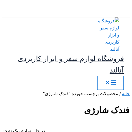
پرش
به
محتوا
فروشگاه لوازم سفر و ابزار کاربردی
آنالند
خانه
/ محصولات برچسب خورده “فندک شارژی”
فندک شارژی
در حال نمایش یک نتیجه