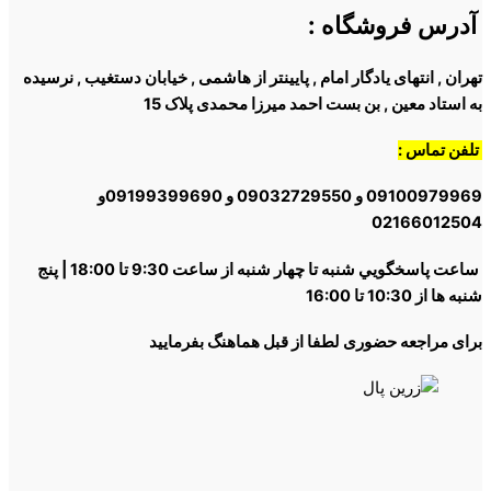
آدرس فروشگاه
:
تهران , انتهای یادگار امام , پایینتر از هاشمی , خیابان دستغیب , نرسیده
به استاد معین , بن بست احمد میرزا محمدی پلاک 15
تلفن تماس :
09100979969 و 09032729550 و 09199399690و
02166012504
ساعت پاسخگويي شنبه تا چهار شنبه از ساعت 9:30 تا 18:00 | پنج
شنبه ها از 10:30 تا 16:00
برای مراجعه حضوری لطفا از قبل هماهنگ بفرمایید