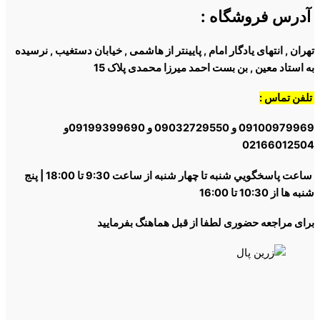
آدرس فروشگاه
:
تهران , انتهای یادگار امام , پایینتر از هاشمی , خیابان دستغیب , نرسیده
به استاد معین , بن بست احمد میرزا محمدی پلاک 15
تلفن تماس :
09100979969 و 09032729550 و 09199399690و
02166012504
ساعت پاسخگويي شنبه تا چهار شنبه از ساعت 9:30 تا 18:00 | پنج
شنبه ها از 10:30 تا 16:00
برای مراجعه حضوری لطفا از قبل هماهنگ بفرمایید