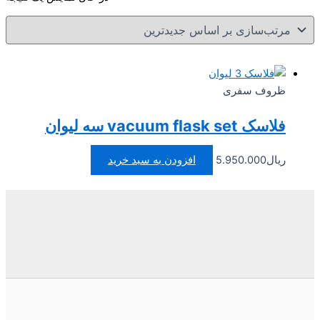
ظروف سفری
فلاسک vacuum flask set سه لیوان
ریال
5.950.000
افزودن به سبد خرید