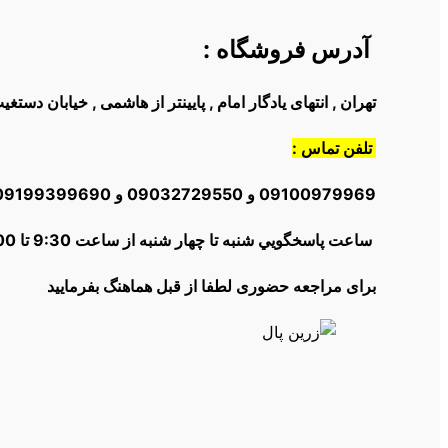
آدرس فروشگاه
:
تهران , انتهای یادگار امام , پایینتر از هاشمی , خیابان دست
تلفن تماس :
09100979969 و 09032729550 و 09199399690و 02166012504
ساعت پاسخگويي شنبه تا چهار شنبه از ساعت 9:30 تا 18:00 | پنج شنبه ها از 10:30 تا 16:00
برای مراجعه حضوری لطفا از قبل هماهنگ بفرمایید