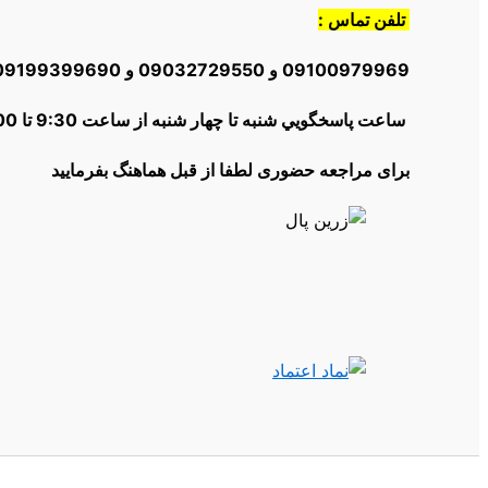
تلفن تماس :
09100979969 و 09032729550 و 09199399690و 02166012504
ساعت پاسخگويي شنبه تا چهار شنبه از ساعت 9:30 تا 18:00 | پنج شنبه ها از 10:30 تا 16:00
برای مراجعه حضوری لطفا از قبل هماهنگ بفرمایید