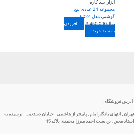
ابزار چند کاره
مجموعه 24 عددی پیچ
گوشتی مدل 6024
ریال
3.450.000
افزودن
به سبد خرید
آدرس فروشگاه
:
تهران , انتهای یادگار امام , پایینتر از هاشمی , خیابان دستغیب , نرسیده به
استاد معین , بن بست احمد میرزا محمدی پلاک 15