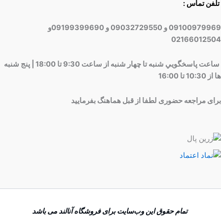
تلفن تماس :
09100979969 و 09032729550 و 09199399690و
02166012504
ساعت پاسخگويي شنبه تا چهار شنبه از ساعت 9:30 تا 18:00 | پنج شنبه
ها از 10:30 تا 16:00
برای مراجعه حضوری لطفا از قبل هماهنگ بفرمایید
تمام حقوق اين وب‌سايت برای فروشگاه آنالند می باشد