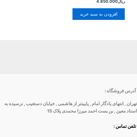
ریال
4.850.000
افزودن به سبد خرید
آدرس فروشگاه
:
تهران , انتهای یادگار امام , پایینتر از هاشمی , خیابان دستغیب , نرسیده به
استاد معین , بن بست احمد میرزا محمدی پلاک 15
تلفن تماس :