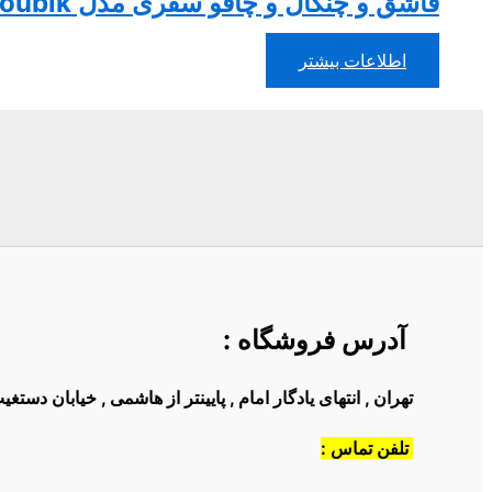
قاشق و چنگال و چاقو سفری مدل roubik بسته 18 عددی
اطلاعات بیشتر
آدرس فروشگاه
:
تهران , انتهای یادگار امام , پایینتر از هاشمی , خیابان دست
تلفن تماس :