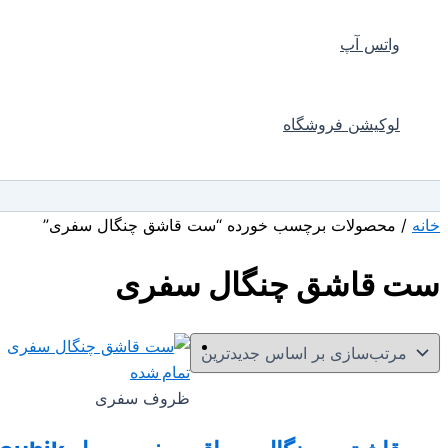
واتس آپ
لوکیشن فروشگاه
جستجو
خانه
/ محصولات برچسب خورده “ست قاشق چنگال سفری”
ست قاشق چنگال سفری
تمام شده
ظروف سفری