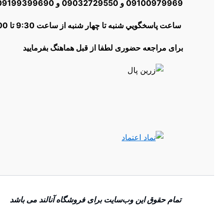
09100979969 و 09032729550 و 09199399690و 02166012504
ساعت پاسخگويي شنبه تا چهار شنبه از ساعت 9:30 تا 18:00 | پنج شنبه ها از 10:30 تا 16:00
برای مراجعه حضوری لطفا از قبل هماهنگ بفرمایید
تمام حقوق اين وب‌سايت برای فروشگاه آنالند می باشد