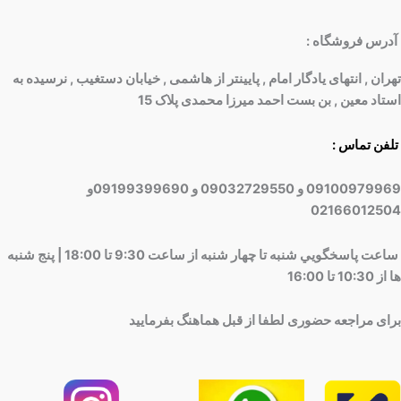
آدرس فروشگاه
:
تهران , انتهای یادگار امام , پایینتر از هاشمی , خیابان دستغیب , نرسیده به
استاد معین , بن بست احمد میرزا محمدی پلاک 15
تلفن تماس :
09100979969 و 09032729550 و 09199399690و
02166012504
ساعت پاسخگويي شنبه تا چهار شنبه از ساعت 9:30 تا 18:00 | پنج شنبه
ها از 10:30 تا 16:00
برای مراجعه حضوری لطفا از قبل هماهنگ بفرمایید