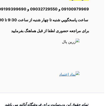
09100979969 و 09032729550 و 09199399690و 02166012504
ساعت پاسخگويي شنبه تا چهار شنبه از ساعت 9:30 تا 18:00 | پنج شنبه ها از 10:30 تا 16:00
برای مراجعه حضوری لطفا از قبل هماهنگ بفرمایید
تمام حقوق اين وب‌سايت برای فروشگاه آنالند می باشد