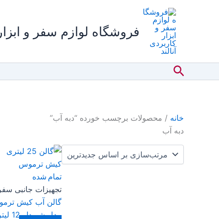
رش
ه
فروشگاه لوازم سفر و ابزار 
حتوا
جستجو
خانه
/ محصولات برچسب خورده “دبه آب”
دبه آب
تمام شده
تجهیزات جانبی سفر
گالن آب کیش ترم
مدل شیردار 12 لیتری