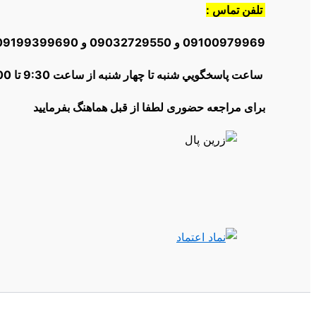
تلفن تماس :
09100979969 و 09032729550 و 09199399690و 02166012504
ساعت پاسخگويي شنبه تا چهار شنبه از ساعت 9:30 تا 18:00 | پنج شنبه ها از 10:30 تا 16:00
برای مراجعه حضوری لطفا از قبل هماهنگ بفرمایید