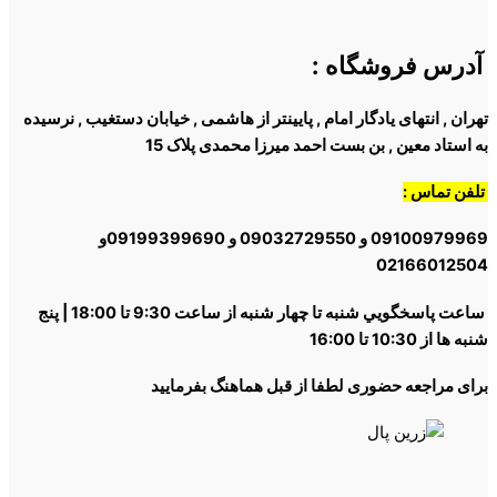
آدرس فروشگاه
:
تهران , انتهای یادگار امام , پایینتر از هاشمی , خیابان دستغیب , نرسیده
به استاد معین , بن بست احمد میرزا محمدی پلاک 15
تلفن تماس :
09100979969 و 09032729550 و 09199399690و
02166012504
ساعت پاسخگويي شنبه تا چهار شنبه از ساعت 9:30 تا 18:00 | پنج
شنبه ها از 10:30 تا 16:00
برای مراجعه حضوری لطفا از قبل هماهنگ بفرمایید