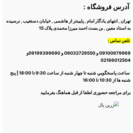
آدرس فروشگاه
:
تهران , انتهای یادگار امام , پایینتر از هاشمی , خیابان دستغیب , نرسیده
به استاد معین , بن بست احمد میرزا محمدی پلاک 15
تلفن تماس :
09100979969 و 09032729550 و 09199399690و
02166012504
ساعت پاسخگويي شنبه تا چهار شنبه از ساعت 9:30 تا 18:00 | پنج
شنبه ها از 10:30 تا 16:00
برای مراجعه حضوری لطفا از قبل هماهنگ بفرمایید