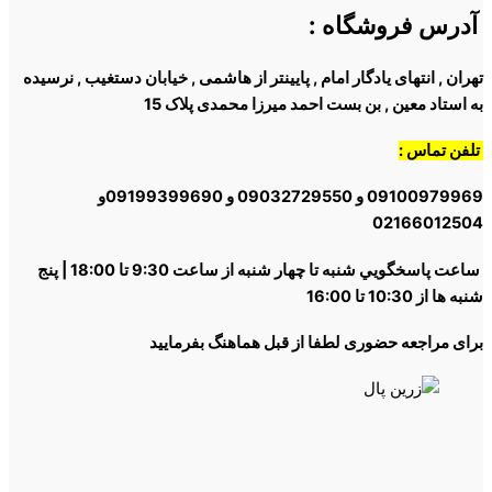
آدرس فروشگاه
:
تهران , انتهای یادگار امام , پایینتر از هاشمی , خیابان دستغیب , نرسیده
به استاد معین , بن بست احمد میرزا محمدی پلاک 15
تلفن تماس :
09100979969 و 09032729550 و 09199399690و
02166012504
ساعت پاسخگويي شنبه تا چهار شنبه از ساعت 9:30 تا 18:00 | پنج
شنبه ها از 10:30 تا 16:00
برای مراجعه حضوری لطفا از قبل هماهنگ بفرمایید