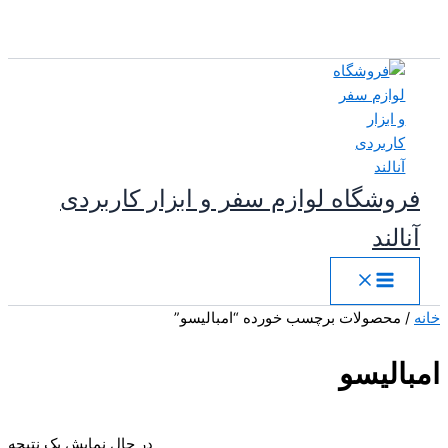
پرش
به
محتوا
فروشگاه لوازم سفر و ابزار کاربردی
آنالند
خانه
/ محصولات برچسب خورده “امبالیسو”
امبالیسو
در حال نمایش یک نتیجه