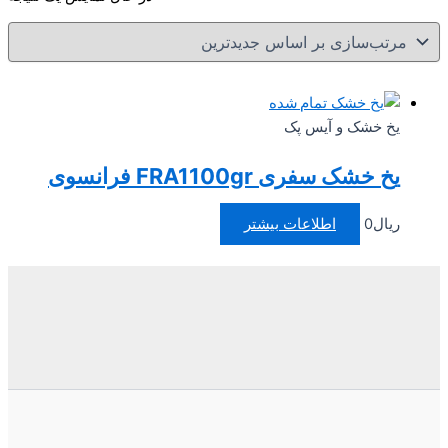
تمام شده
یخ خشک و آیس پک
یخ خشک سفری FRA1100gr فرانسوی
ریال
0
اطلاعات بیشتر