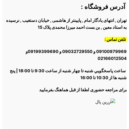
آدرس فروشگاه
:
تهران , انتهای یادگار امام , پایینتر از هاشمی , خیابان دستغیب , نرسیده
به استاد معین , بن بست احمد میرزا محمدی پلاک 15
تلفن تماس :
09100979969 و 09032729550 و 09199399690و
02166012504
ساعت پاسخگويي شنبه تا چهار شنبه از ساعت 9:30 تا 18:00 | پنج
شنبه ها از 10:30 تا 16:00
برای مراجعه حضوری لطفا از قبل هماهنگ بفرمایید