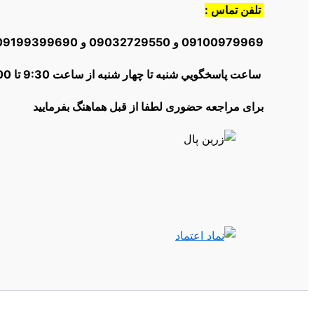
تلفن تماس :
09100979969 و 09032729550 و 09199399690و 02166012504
ساعت پاسخگويي شنبه تا چهار شنبه از ساعت 9:30 تا 18:00 | پنج شنبه ها از 10:30 تا 16:00
برای مراجعه حضوری لطفا از قبل هماهنگ بفرمایید