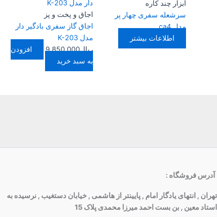
ابزار چند کاره
اجاق و پخت و پز
سرشعله سفری چهار پر
اجاق گاز سفری بادگیر دار
مدل ca4
مدل K-203
اطلاعات بیشتر
ریال
9.850.000
افزودن
به سبد خرید
آدرس فروشگاه
:
تهران , انتهای یادگار امام , پایینتر از هاشمی , خیابان دستغیب , نرسیده به
استاد معین , بن بست احمد میرزا محمدی پلاک 15