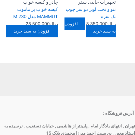
تجهیزات جانبی سفر
چادر و کیسه خواب
ننو و تخت آویز دو سر چوب
كيسه خواب پر ماموت
تک نفره
MAMMUT مدل M 230
ریال
8.350.000
افزودن
ریال
28.500.000
به سبد خرید
افزودن به سبد خرید
آدرس فروشگاه
:
تهران , انتهای یادگار امام , پایینتر از هاشمی , خیابان دستغیب , نرسیده به
استاد معین , بن بست احمد میرزا محمدی پلاک 15