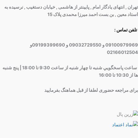
تهران , انتهای یادگار امام , پایینتر از هاشمی , خیابان دستغیب , نرسیده به
استاد معین , بن بست احمد میرزا محمدی پلاک 15
تلفن تماس :
09100979969 و 09032729550 و 09199399690و
02166012504
ساعت پاسخگويي شنبه تا چهار شنبه از ساعت 9:30 تا 18:00 | پنج شنبه
ها از 10:30 تا 16:00
برای مراجعه حضوری لطفا از قبل هماهنگ بفرمایید