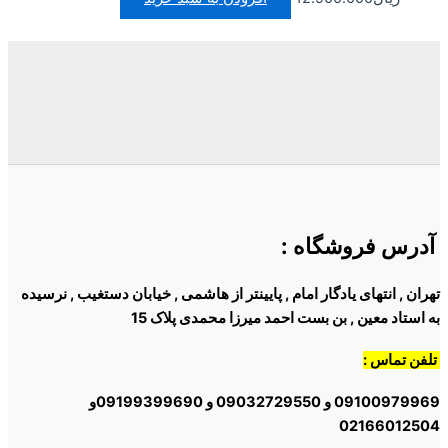
آدرس فروشگاه
:
تهران , انتهای یادگار امام , پایینتر از هاشمی , خیابان دستغیب , نرسیده
به استاد معین , بن بست احمد میرزا محمدی پلاک 15
تلفن تماس :
09100979969 و 09032729550 و 09199399690و
02166012504