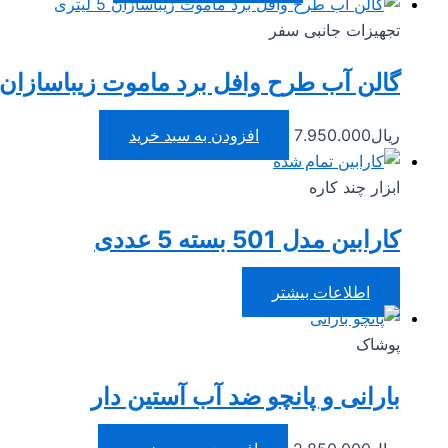
تجهیزات جانبی سفر
گالن آب طرح وافل برد ماموت زیباسازان 5 لیتری
ریال
7.950.000
افزودن به سبد خرید
تمام شده
ابزار چند کاره
کارابین مدل 501 بسته 5 عددی
اطلاعات بیشتر
پوشاک
بارانی و پانچو ضد آب آستین دار