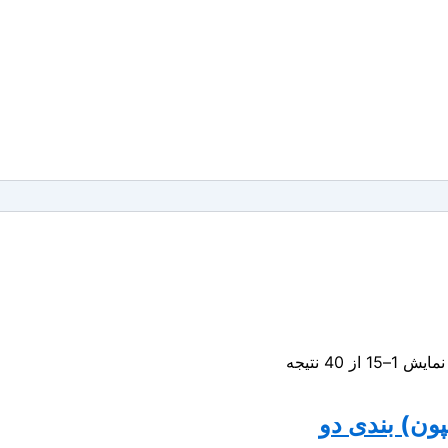
مرتب‌سازی
نمایش 1–15 از 40 نتیجه
بر
اساس
ون) بندی دو
جدیدترین