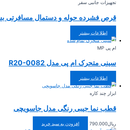
تجهیزات جانبی سفر
قرص فشرده حوله و دستمال مسافرتی بسته 14 ع
اطلاعات بیشتر
تمام شده
ام پی MP
سینی متحرک ام پی مدل R20-0082
اطلاعات بیشتر
ابزار چند کاره
قطب نما جیبی رنگی مدل جاسویچی
ریال
790.000
افزودن به سبد خرید