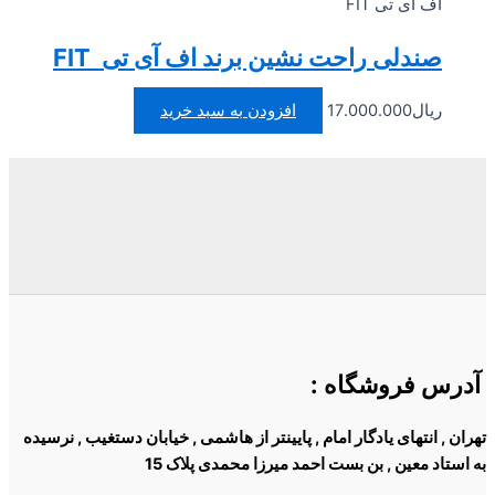
اف آی تی FIT
صندلی راحت نشین برند اف آی تی FIT
ریال
17.000.000
افزودن به سبد خرید
آدرس فروشگاه
:
تهران , انتهای یادگار امام , پایینتر از هاشمی , خیابان دستغیب , نرسیده
به استاد معین , بن بست احمد میرزا محمدی پلاک 15