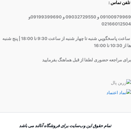
تلفن تماس :
09100979969 و 09032729550 و 09199399690و
02166012504
ساعت پاسخگويي شنبه تا چهار شنبه از ساعت 9:30 تا 18:00 | پنج شنبه
ها از 10:30 تا 16:00
برای مراجعه حضوری لطفا از قبل هماهنگ بفرمایید
تمام حقوق اين وب‌سايت برای فروشگاه آنالند می باشد