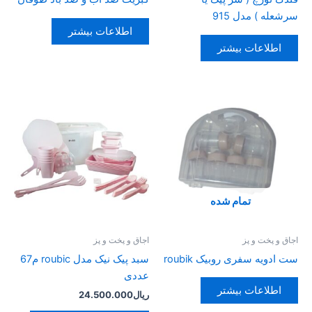
سرشعله ) مدل 915
اطلاعات بیشتر
اطلاعات بیشتر
تمام شده
اجاق و پخت و پز
اجاق و پخت و پز
ست ادویه سفری روبیک roubik
سبد پیک نیک مدل roubic م67
عددی
اطلاعات بیشتر
ریال
24.500.000