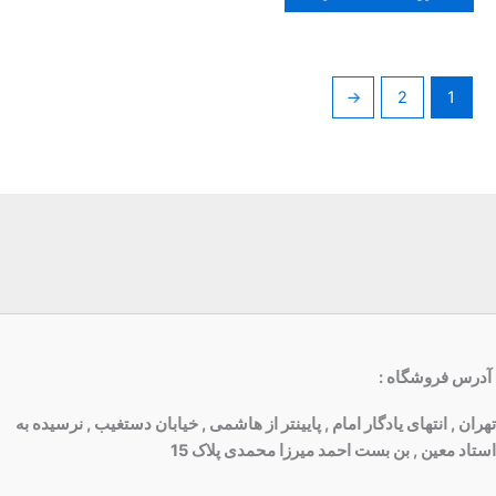
←
2
1
آدرس فروشگاه
:
تهران , انتهای یادگار امام , پایینتر از هاشمی , خیابان دستغیب , نرسیده به
استاد معین , بن بست احمد میرزا محمدی پلاک 15