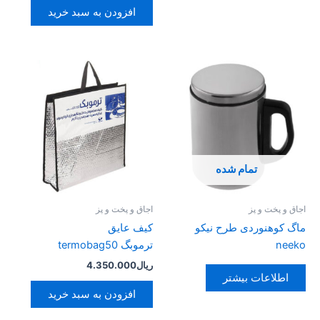
افزودن به سبد خرید
تمام شده
اجاق و پخت و پز
اجاق و پخت و پز
ماگ کوهنوردی طرح نیکو
کیف عایق
neeko
ترموبگ termobag50
ریال
4.350.000
اطلاعات بیشتر
افزودن به سبد خرید