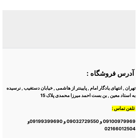
آدرس فروشگاه
:
تهران , انتهای یادگار امام , پایینتر از هاشمی , خیابان دستغیب , نرسیده
به استاد معین , بن بست احمد میرزا محمدی پلاک 15
تلفن تماس :
09100979969 و 09032729550 و 09199399690و
02166012504