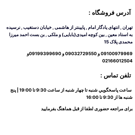
آدرس فروشگاه
:
تهران , انتهای یادگار امام , پایینتر از هاشمی , خیابان دستغیب , نرسیده
به استاد معین , بین کوچه امیدی(بابایی) و ملکی , بن بست احمد میرزا
محمدی پلاک 15
09100979969 و 09032729550 و 09199399690و
02166012504
تلفن تماس :
ساعت پاسخگويي شنبه تا چهار شنبه از ساعت 9:30 تا 19:00 | پنج
شنبه ها از 9:30 تا 16:00
برای مراجعه حضوری لطفا از قبل هماهنگ بفرمایید